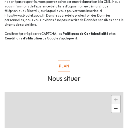
ne sont pas respectés, vous pouvez adresser une réclamation à la CNIL. Nous
vous informons de l’existence de la liste d'opposition au démarchage
téléphonique « Bloctel », sur laquelle vous pouvez vous inscrire ici :
https://www.bloctel.gouv.fr
. Dans le cadre de la protection des Données
personnelles, nous vous invitons à ne pas inscrire de Données sensibles dans le
champ de saisie libre.
Ce site est protégé par reCAPTCHA, les
Politiques de Confidentialité
et es
Conditions d'utilisation
de Google s'appliquent.
PLAN
Nous situer
+
−