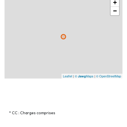
+
−
Leaflet
|
©
Maps
|
© OpenStreetMap
Jawg
* CC : Charges comprises